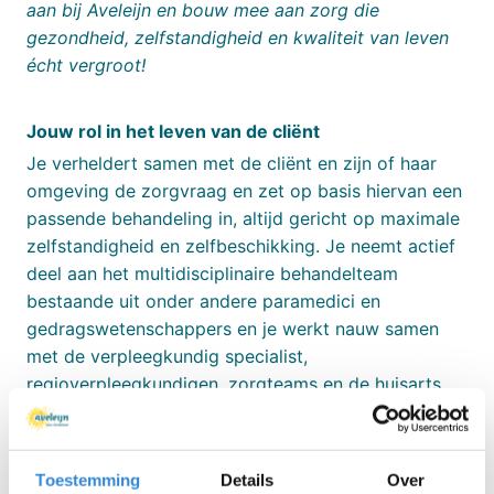
aan bij Aveleijn en bouw mee aan zorg die
gezondheid, zelfstandigheid en kwaliteit van leven
écht vergroot!
Jouw rol in het leven van de cliënt
Je verheldert samen met de cliënt en zijn of haar
omgeving de zorgvraag en zet op basis hiervan een
passende behandeling in, altijd gericht op maximale
zelfstandigheid en zelfbeschikking. Je neemt actief
deel aan het multidisciplinaire behandelteam
bestaande uit onder andere paramedici en
gedragswetenschappers en je werkt nauw samen
met de verpleegkundig specialist,
regioverpleegkundigen, zorgteams en de huisarts.
Bij Aveleijn hebben cliënten een eigen huisarts. Jij
richt je als arts binnen de medische dienst op de
Toestemming
Details
Over