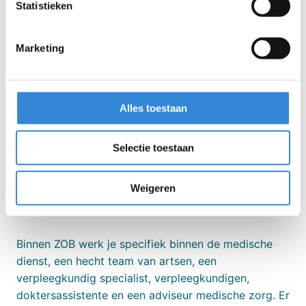
consulten, multidisciplinaire overleggen,
Statistieken
behandeladviezen en preventieve zorg.
Marketing
Welkom bij de afdeling Zorgondersteuning en
Behandeling (ZOB)
Je wordt onderdeel van de afdeling ZOB, een
Alles toestaan
professionele, multidisciplinaire omgeving waar
samenwerking, ontwikkeling en reflectie centraal
Selectie toestaan
staan. Hier werken ruim 100 enthousiaste collega’s,
van gedragswetenschappers en psychodiagnostisch
medewerkers tot vaktherapeuten, allemaal gedreven
Weigeren
om de best mogelijke zorg te bieden.
Binnen ZOB werk je specifiek binnen de medische
dienst, een hecht team van artsen, een
verpleegkundig specialist, verpleegkundigen,
doktersassistente en een adviseur medische zorg. Er