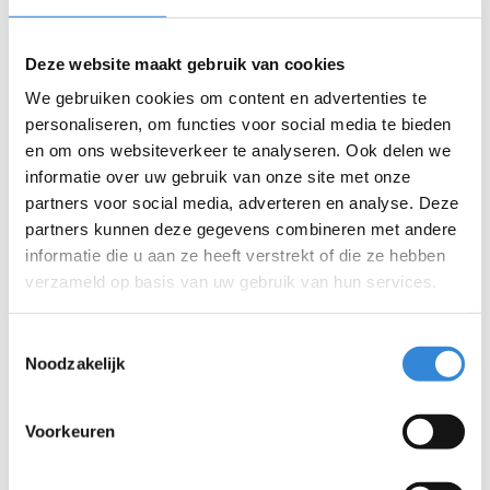
meer complexe medische vraagstukken. Je levert
specialistische zorg die verder gaat dan de
Deze website maakt gebruik van cookies
standaardpraktijk en draagt zo direct bij aan het
vergroten van de gezondheid, zelfstandigheid en
We gebruiken cookies om content en advertenties te
kwaliteit van leven van onze cliënten.
personaliseren, om functies voor social media te bieden
en om ons websiteverkeer te analyseren. Ook delen we
informatie over uw gebruik van onze site met onze
Daarnaast sta je collega’s bij als adviseur en coach,
partners voor social media, adverteren en analyse. Deze
zodat zij hun werk met vertrouwen en
partners kunnen deze gegevens combineren met andere
deskundigheid kunnen uitvoeren. Je levert een
informatie die u aan ze heeft verstrekt of die ze hebben
bijdrage aan de inhoudelijke ontwikkeling van de
verzameld op basis van uw gebruik van hun services.
vakgroep artsen en denkt actief mee over
innovaties en kwaliteit van zorg. Ook voer je
Toestemmingsselectie
medische controles uit die verband houden met het
Noodzakelijk
syndroom, de oorzaak van de verstandelijke
beperking of medicatiegebruik van de cliënt.
Voorkeuren
Geen dag is hetzelfde: je beweegt je tussen