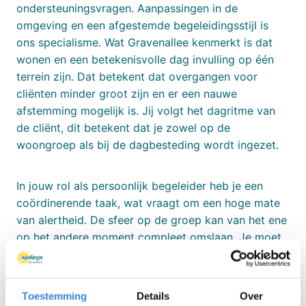
ondersteuningsvragen. Aanpassingen in de
omgeving en een afgestemde begeleidingsstijl is
ons specialisme. Wat Gravenallee kenmerkt is dat
wonen en een betekenisvolle dag invulling op één
terrein zijn. Dat betekent dat overgangen voor
cliënten minder groot zijn en er een nauwe
afstemming mogelijk is. Jij volgt het dagritme van
de cliënt, dit betekent dat je zowel op de
woongroep als bij de dagbesteding wordt ingezet.
In jouw rol als persoonlijk begeleider heb je een
coördinerende taak, wat vraagt om een hoge mate
van alertheid. De sfeer op de groep kan van het ene
op het andere moment compleet omslaan. Je moet
snel kunnen schakelen, stevig in je schoenen staan
en tegelijkertijd professioneel en menselijk blijven.
Elke beslissing, hoe klein ook, kan het verschil
Toestemming
Details
Over
maken tussen escalatie en rust.