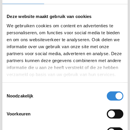
Deze website maakt gebruik van cookies
Gravenallee zoekt persoonlijk begeleiders met
passie voor cliënten met een intensieve zorg- en
We gebruiken cookies om content en advertenties te
ondersteuningsvraag. Het is belangrijk om je bewust
personaliseren, om functies voor social media te bieden
te zijn dat deze doelgroep behoorlijk wat van je
en om ons websiteverkeer te analyseren. Ook delen we
vraagt als persoonlijk begeleider. Deins jij hier niet
informatie over uw gebruik van onze site met onze
voor terug en ligt hier voor jou zelfs de uitdaging?
partners voor social media, adverteren en analyse. Deze
Dan zou de Gravenallee wel eens de perfecte
partners kunnen deze gegevens combineren met andere
informatie die u aan ze heeft verstrekt of die ze hebben
werklocatie voor jou kunnen zijn!
verzameld op basis van uw gebruik van hun services.
Wat verwachten we van jou als persoonlijk
Toestemmingsselectie
begeleider?
Noodzakelijk
Jij bent in het bezit van minimaal een agogisch
niveau 4 diploma.
Voorkeuren
Je hebt kennis van en ruime ervaring in de
Gehandicaptenzorg , bij voorkeur aangevuld