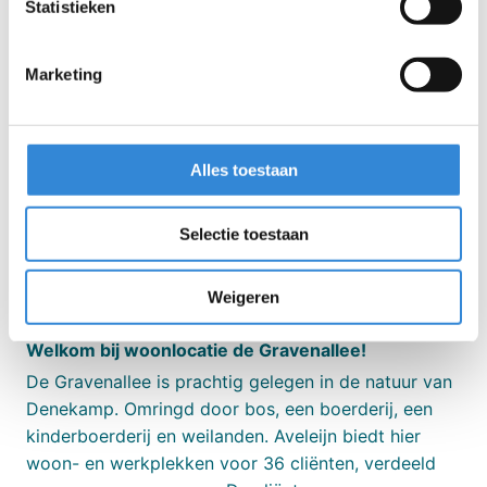
Statistieken
met specifieke vakkennis op de doelgroep met
een zorgintensieve zorgvraag.
Marketing
Je staat stevig in je schoenen, blijft kalm als
het erop aankomt en weet precies hoe je de-
escalerend handelt.
Alles toestaan
Je herkent de zorgvraag achter het gedrag van
de cliënt en weet hiernaar te handelen.
Selectie toestaan
Flexibiliteit, doorzettingsvermogen en een
groot verantwoordelijkheidsgevoel.
Weigeren
Welkom bij woonlocatie de Gravenallee!
De Gravenallee is prachtig gelegen in de natuur van
Denekamp. Omringd door bos, een boerderij, een
kinderboerderij en weilanden. Aveleijn biedt hier
woon- en werkplekken voor 36 cliënten, verdeeld